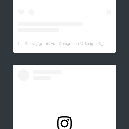
Ein Beitrag geteilt von Designloft (@designloft_by_sk)