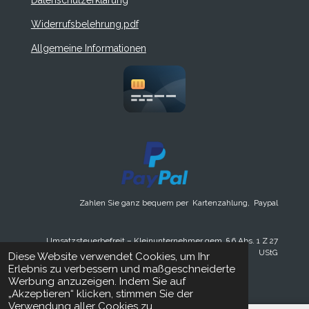
Datenschutzerklärung
2
6
Widerrufsbelehrung.pdf
0
8
Allgemeine Informationen
7
S
t
e
r
n
e
Zahlen Sie ganz bequem per Kartenzahlung, Paypal
Umsatzsteuerbefreit – Kleinunternehmer gem. § 6 Abs. 1 Z 27
UStG
Diese Website verwendet Cookies, um Ihr
© 2025 Design-loft.at Einzelstücke mit Seele
Erlebnis zu verbessern und maßgeschneiderte
Werbung anzuzeigen. Indem Sie auf
„Akzeptieren“ klicken, stimmen Sie der
Verwendung aller Cookies zu.