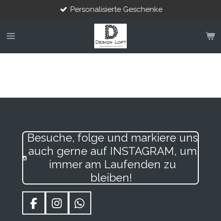
Personalisierte Geschenke
Zum
Hauptinhalt
springen
Besuche, folge und markiere uns
auch gerne auf INSTAGRAM, um
immer am Laufenden zu
bleiben!
F
I
W
a
n
h