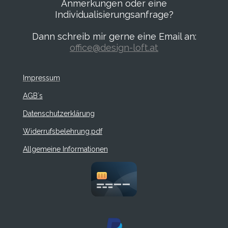
s
Anmerkungen oder eine
e
e
e
e
:
e
Individualisierungsanfrage?
n
4
d
.
e
Dann schreib mir gerne eine Email an:
3
n
office@design-loft.at
0
4
3
Impressum
4
7
AGB´s
8
Datenschutzerklärung
2
6
Widerrufsbelehrung.pdf
0
8
Allgemeine Informationen
7
S
t
e
r
n
e