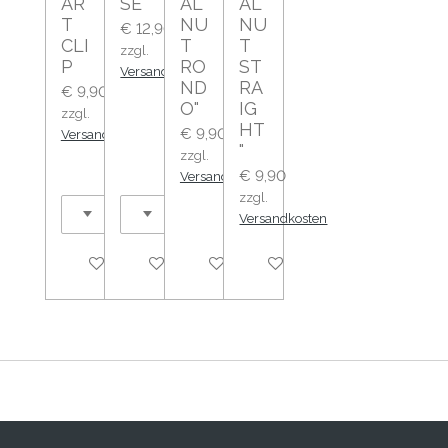
AR
SE
AL
AL
T
NU
NU
€ 12,90
CLI
T
T
zzgl.
P
RO
ST
Versandkosten
ND
RA
€ 9,90
O"
IG
zzgl.
HT
€ 9,90
Versandkosten
"
zzgl.
€ 9,90
Versandkosten
zzgl.
Versandkosten
Details anzeigen
Details anzeigen
Details anzeigen
Details anzeigen