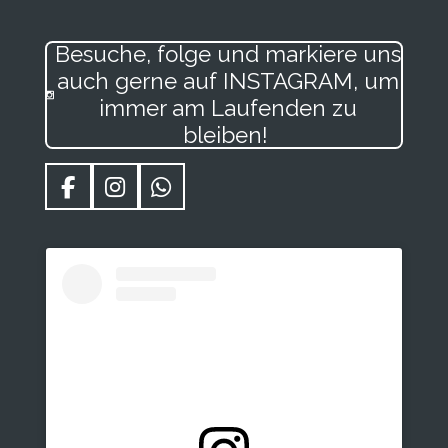
Besuche, folge und markiere uns
auch gerne auf INSTAGRAM, um
immer am Laufenden zu
bleiben!
F
I
W
a
n
h
c
s
a
e
t
t
b
a
s
o
g
A
o
r
p
k
a
p
m