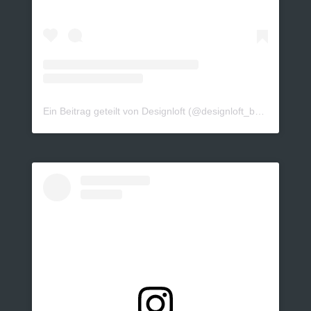
Ein Beitrag geteilt von Designloft (@designloft_by_sk)