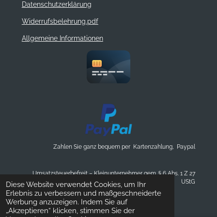
Datenschutzerklärung
2
6
Widerrufsbelehrung.pdf
0
8
Allgemeine Informationen
7
S
t
e
r
n
e
Zahlen Sie ganz bequem per Kartenzahlung, Paypal
Umsatzsteuerbefreit – Kleinunternehmer gem. § 6 Abs. 1 Z 27
UStG
Diese Website verwendet Cookies, um Ihr
© 2025 Design-loft.at Einzelstücke mit Seele
Erlebnis zu verbessern und maßgeschneiderte
Werbung anzuzeigen. Indem Sie auf
„Akzeptieren“ klicken, stimmen Sie der