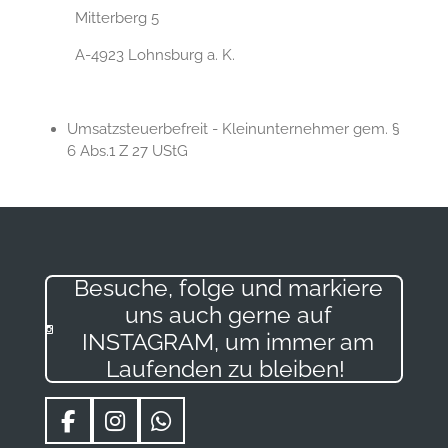
Mitterberg 5
A-4923 Lohnsburg a. K.
Umsatzsteuerbefreit - Kleinunternehmer gem. §
6 Abs.1 Z 27 UStG
Besuche, folge und markiere
uns auch gerne auf
INSTAGRAM, um immer am
Laufenden zu bleiben!
F
I
W