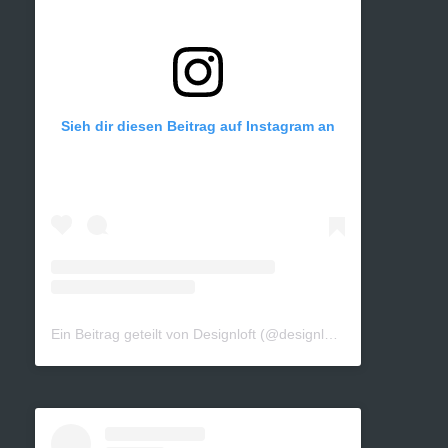
Sieh dir diesen Beitrag auf Instagram an
Ein Beitrag geteilt von Designloft (@designloft_by_sk)