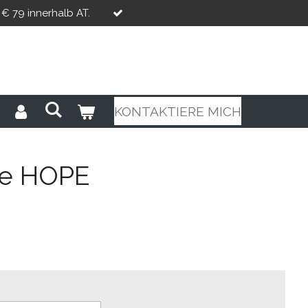
€ 79 innerhalb AT.
KONTAKTIERE MICH
ze HOPE