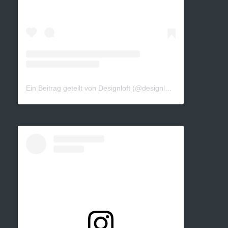
Ein Beitrag geteilt von Designloft (@designloft_by_sk)