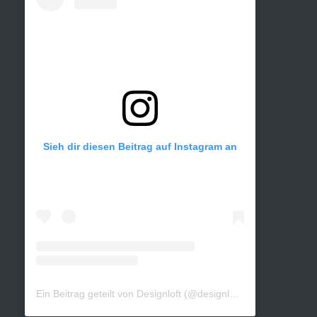
Sieh dir diesen Beitrag auf Instagram an
Ein Beitrag geteilt von Designloft (@designloft_by_sk)