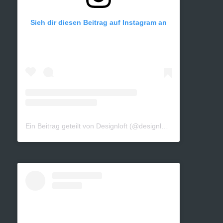
Sieh dir diesen Beitrag auf Instagram an
Ein Beitrag geteilt von Designloft (@designloft_by_sk)