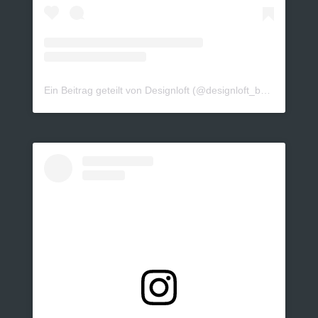
Ein Beitrag geteilt von Designloft (@designloft_by_sk)