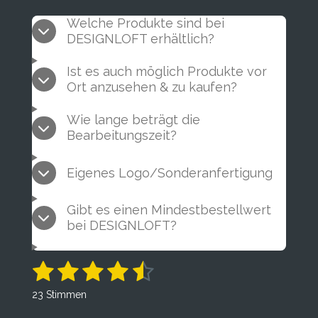
Welche Produkte sind bei
DESIGNLOFT erhältlich?
Ist es auch möglich Produkte vor
Ort anzusehen & zu kaufen?
Wie lange beträgt die
Bearbeitungszeit?
Eigenes Logo/Sonderanfertigung
Gibt es einen Mindestbestellwert
bei DESIGNLOFT?
1
2
3
4
5
B
B
e
e
S
S
S
S
S
w
23 Stimmen
w
e
t
t
t
t
t
r
e