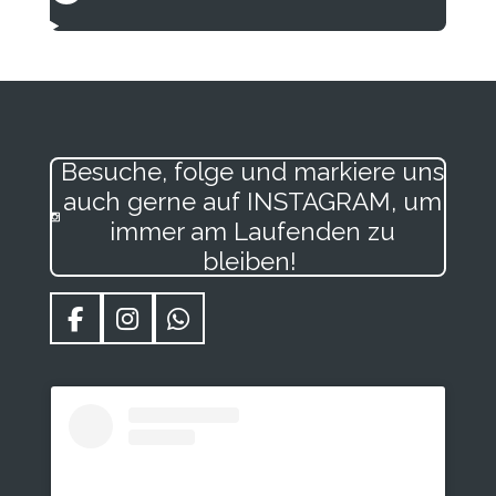
Besuche, folge und markiere uns
auch gerne auf INSTAGRAM, um
immer am Laufenden zu
bleiben!
F
I
W
a
n
h
c
s
a
e
t
t
b
a
s
o
g
A
o
r
p