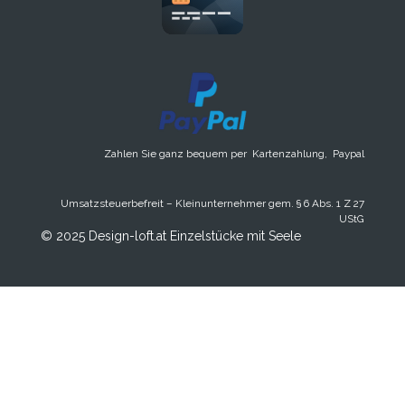
t
e
r
n
e
Zahlen Sie ganz bequem per Kartenzahlung, Paypal
Umsatzsteuerbefreit – Kleinunternehmer gem. § 6 Abs. 1 Z 27
UStG
© 2025 Design-loft.at Einzelstücke mit Seele