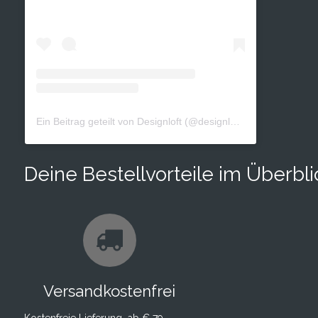
Ein Beitrag geteilt von Designloft (@designloft_by_sk)
Deine Bestellvorteile im Überbli
Versandkostenfrei
Kostenfreie Lieferung ab € 79