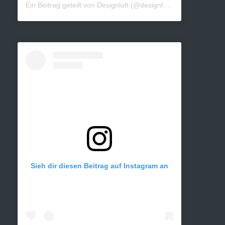
Ein Beitrag geteilt von Designloft (@designloft_by_sk)
Sieh dir diesen Beitrag auf Instagram an