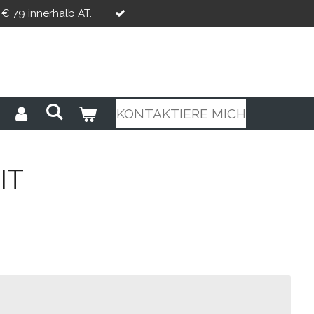
€ 79 innerhalb AT.
KONTAKTIERE MICH
IT