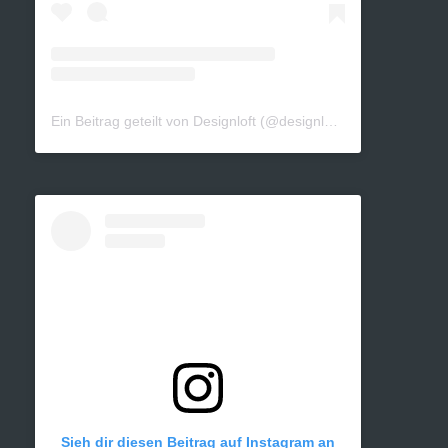
Ein Beitrag geteilt von Designloft (@designloft_by_sk)
Sieh dir diesen Beitrag auf Instagram an