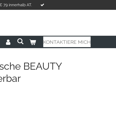
€ 79 innerhalb AT.
KONTAKTIERE MICH
asche BEAUTY
erbar