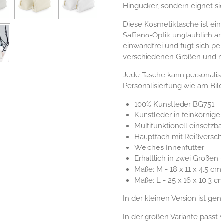
Hingucker, sondern eignet si
Diese Kosmetiktasche ist ei
Saffiano-Optik unglaublich 
einwandfrei und fügt sich pe
verschiedenen Größen und 
Jede Tasche kann personalis
Personalisiertung wie am Bild
100% Kunstleder BG751
Kunstleder in feinkörnige
Multifunktionell einsetzba
Hauptfach mit Reißversch
Weiches Innenfutter
Erhältlich in zwei Größen
Maße: M - 18 x 11 x 4.5 cm
Maße: L - 25 x 16 x 10.3 c
In der kleinen Version ist ge
In der großen Variante passt