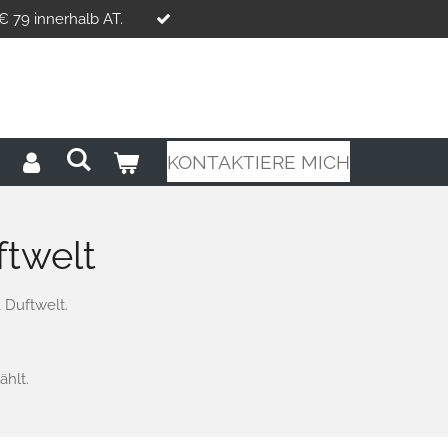
€ 79 innerhalb AT.
KONTAKTIERE MICH
ftwelt
 Duftwelt.
ählt.