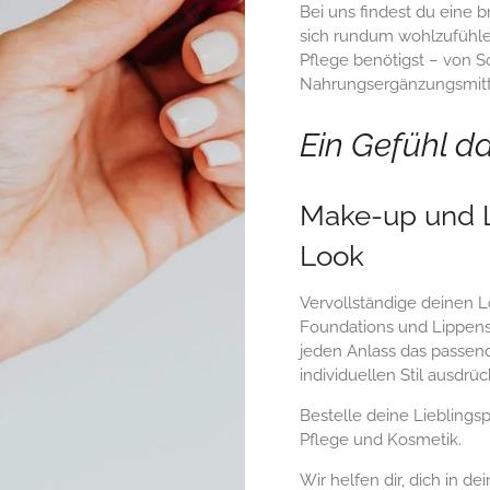
Bei uns findest du eine b
sich rundum wohlzufühlen
Pflege benötigst – von S
Nahrungsergänzungsmitt
Ein Gefühl d
Make-up und L
Look
Vervollständige deinen L
Foundations und Lippenst
jeden Anlass das passend
individuellen Stil ausdrü
Bestelle deine Lieblings
Pflege und Kosmetik.
Wir helfen dir, dich in d