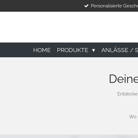
Personalisierte Gesc
Zum
Hauptinhalt
springen
HOME
PRODUKTE
ANLÄSSE / 
Deine
Entdecke 
Wo Q